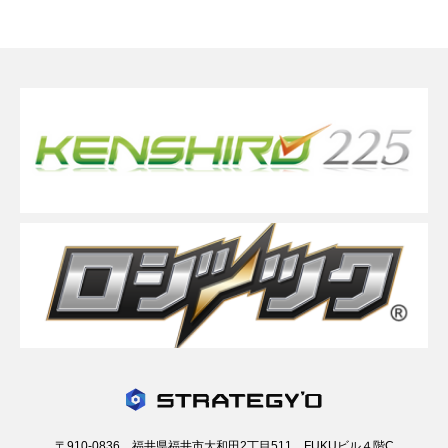
〒910-0836 福井県福井市大和田2丁目511 FUKUビル４階C