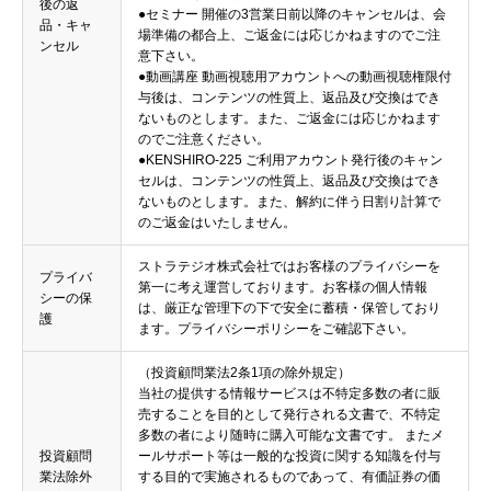
後の返
●セミナー 開催の3営業日前以降のキャンセルは、会
品・キャ
場準備の都合上、ご返金には応じかねますのでご注
ンセル
意下さい。
●動画講座 動画視聴用アカウントへの動画視聴権限付
与後は、コンテンツの性質上、返品及び交換はでき
ないものとします。また、ご返金には応じかねます
のでご注意ください。
●KENSHIRO-225 ご利用アカウント発行後のキャン
セルは、コンテンツの性質上、返品及び交換はでき
ないものとします。また、解約に伴う日割り計算で
のご返金はいたしません。
ストラテジオ株式会社ではお客様のプライバシーを
プライバ
第一に考え運営しております。お客様の個人情報
シーの保
は、厳正な管理下の下で安全に蓄積・保管しており
護
ます。プライバシーポリシーをご確認下さい。
（投資顧問業法2条1項の除外規定）
当社の提供する情報サービスは不特定多数の者に販
売することを目的として発行される文書で、不特定
多数の者により随時に購入可能な文書です。 またメ
投資顧問
ールサポート等は一般的な投資に関する知識を付与
業法除外
する目的で実施されるものであって、有価証券の価