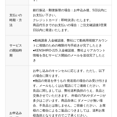
銀行振込・郵便振替の場合：お申込み後、5日以内に
支払いの
お支払い下さい。
時期・方
クレジットカード：即時決済いたします。
法
商品代引きでのお支払いの場合：ご注文確認後3営業
日以内に発送いたします。
●動画講座 入金確認後、弊社にて動画用視聴アカウン
サービス
トに視聴のための権限付与手続きが完了したとき
の開始時
●KENSHIRO-225 入金確認後、弊社よりアカウント
期
情報を含むサービス開始のメールを送信完了したと
き
お申し込みのキャンセルに応じます。ただし、以下
の場合に限ります。
●物品の発送を伴うもの 発送前の場合のみ受け付けま
す。メールもしくはお電話にてご連絡ください。 不
良品に関しましては、弊社送料負担のうえ、良品と
交換させていただきます。 外箱の汚れやダメージが
多少はございます。商品自体に ダメージが無い場
合、不良品とは致しません。ご容赦ください。 お客
様のご都合によるご返品につきましては、送料お客
お申込み
様負担となりますのでご了承ください。