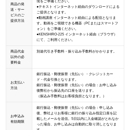
境をご準備ください。
商品の発
●テキスト インターネット経由のダウンロードによる
送・サー
ご提供となります。
ビスのご
●動画講座 インターネット経由による配信となりま
提供方法
す。動画をご視聴できる機器（PCまたはスマートフ
ォン）をご準備ください。
●KENSHIRO-225 インターネット経由（ブラウザ）
にて、ご利用ください。
商品代金
別途代引き手数料・振り込み手数料がかかります。
以外の必
要料金
銀行振込・郵便振替（先払い）・クレジットカー
ド・代金引換となります。
お支払い
銀行振込・郵便振替（先払い）の場合：お申し込み
方法
後弊社から振込先の口座を送ります。
（振込み手数料はお客様負担となります。）
銀行振込・郵便振替（先払い）の場合：申し込み
後、弊社よりお客様に銀行の振り込み指定口座を記
お申込み
載したメールを送信。5日以内に入金確認がとれなか
有効期限
った場合、お申し込みは自動的に取り消しとなりま
す。