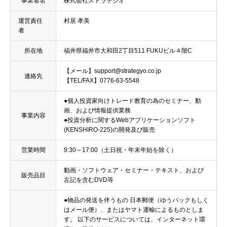
事業者名
株式会社ストラテジオ
運営責任
村居 孝美
者
所在地
福井県福井市大和田2丁目511 FUKUビル４階C
【メール】support@strategyo.co.jp
連絡先
【TEL/FAX】0776-63-5548
●個人投資家向けトレード教育の為のセミナー、動
画、および情報提供業務
事業内容
●投資分析に関するWebアプリケーションソフト
(KENSHIRO-225)の開発及び販売
営業時間
9:30～17:00（土日祝・年末年始を除く）
動画・ソフトウェア・セミナー・テキスト、および
販売品目
左記を含むDVD等
●物品の発送を伴うもの 日本郵便（ゆうパックもしく
はメール便）、またはヤマト運輸によるものとしま
す。 以下のサービスについては、インターネット環